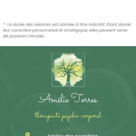
* La durée des séances est donnée à titre indicatif. Etant donné
leur caractère personnalisé et stratégique, elles peuvent varier
de plusieurs minutes.
Amélie Torres
thérapeute psycho-corporel