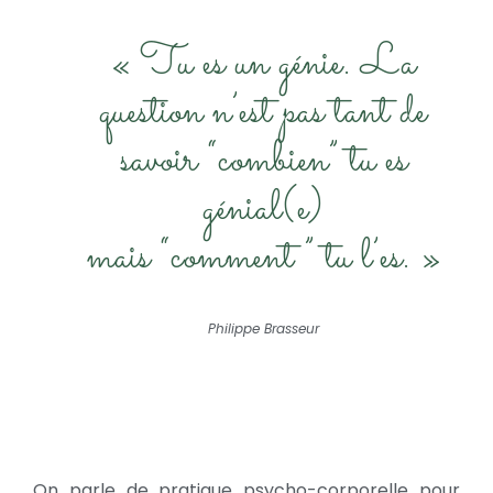
« Tu es un génie. La
question n’est pas tant de
savoir “combien” tu es
génial(e)
mais “comment” tu l’es. »
Philippe Brasseur
On parle de pratique psycho-corporelle pour