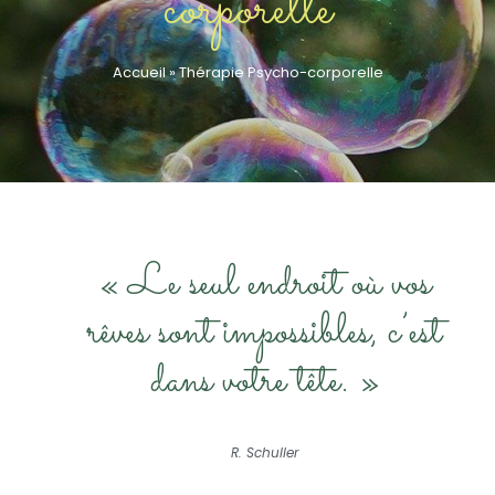
corporelle
Accueil
»
Thérapie Psycho-corporelle
« Le seul endroit où vos
rêves sont impossibles, c’est
dans votre tête. »
R. Schuller