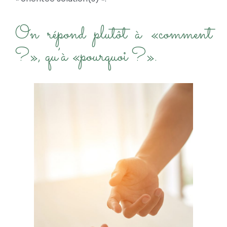
On répond plutôt à «comment
?», qu’à «pourquoi ?».